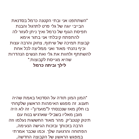
"השתתפנו אני ובתי הקטנה כרמל בסדנאת
הבייבי יוגה של גלי פרט לתרגול והבנת
תפיסת הגוף של כרמל ואיך ניתן לעזור לה
להתפתח קיבלתי אני בתור אימא
קבוצת תמיכה של שיתוף, צחוק והרבה עצות
וכיף נהנתי מאוד ואני ממליצה לכל אחת
להשתתף ולחוות את גלי ואת הנשים הנהדרות
שהיא מגייסת לקבוצות."
לילך וביתה כרמל
"המון המון תודה על הסדנא! באמת שהיה
תענוג. זה מפגש האימהות הראשון שלקחתי
בו חלק מאז שנכנסתי ל"מועדון"- זה לא היה
מובן מאליו בשבילי שארגיש בנוח עם
תינוק קטנצ'יק. מהר מאוד החששות נעלמו וזה
הרבה בזכותך ובזכות הגישה הנעימה,
הפתוחה והרגועה שלך. וכמו שכבר אמרתי
במפגש הראשון של הקבוצה החדשה,