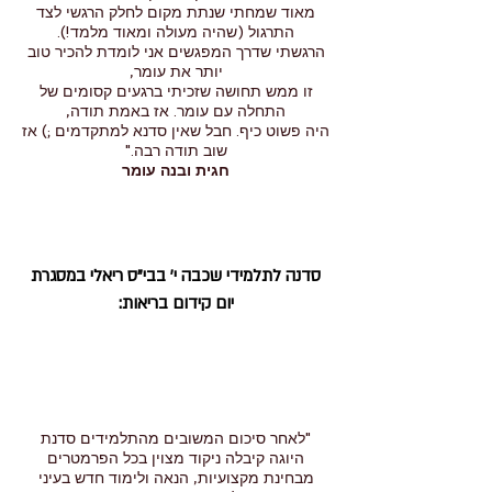
מאוד שמחתי שנתת מקום לחלק הרגשי לצד
התרגול (שהיה מעולה ומאוד מלמד!).
הרגשתי שדרך המפגשים אני לומדת להכיר טוב
יותר את עומר,
זו ממש תחושה שזכיתי ברגעים קסומים של
התחלה עם עומר. אז באמת תודה,
היה פשוט כיף. חבל שאין סדנא למתקדמים ;) אז
שוב תודה רבה."
חגית ובנה עומר
סדנה לתלמידי שכבה י' בבי"ס ריאלי במסגרת
יום קידום בריאות:
"לאחר סיכום המשובים מהתלמידים סדנת
היוגה קיבלה ניקוד מצוין בכל הפרמטרים
מבחינת מקצועיות, הנאה ולימוד חדש בעיני