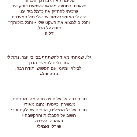
שלימדת אותי בדרכך הענווה.
נשארתי בתנועה מהרגע ששמענו דופק ועד
שזכיתי להחזיק את כרמל בידיים.
היה לי האומץ לעמוד על שלי מול המערכת
והכלים למצוא את השקט שלי - והכל בזכותך!"
תודה על הכל,
דליה
גלי, שמחתי מאוד להשתתף בבייבי יוגה, נתת לי
המון כלים להמשך הדרך
ולבילוי יומיומי עם הפשוש. תודה רבה,
טניה ופלג
תודה רבה גלי על חוויה מדהימה, מפתחת,
מעשירה וכייפית! נהננו מאוד!!
תודה על כל המיילים, הדפים שחילקת והכי
חשוב על הסבלנות וההקשבה!!
באהבה והערכה
שירלי ואמילי