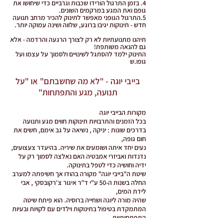
4. בזמן התרגול הורידו שכבות וגרביים כדי שיחושו את
גופם ואת המגע במרקמים השונים.
5.התרגול הגופני מאפשר לתינוק להכיר מרחב תנועה
חדש - תינוקות יגיבו ברוגע, שלווה ושינה עמוקה יותר.
תיהנו מתנועתיות לא רק לצורך הרגעה והרדמה - אלא
גם להנאה משותפת!
התינוק ילמד להסתגל לשינויים ולסמוך על עצמו ועל
גופו.ש
בייבי יוגה - "לא מה שחשבתם" או "על
תנועה, מגע והתפתחות"
מקורות הבייבי יוגה
בכל הזמנים והתרבויות תינוקות חווים מגע ותנועה
בדרכים שונות : יניקה , נשיאה על גב אימם, חשים את
חום גופה,
נעים יחד איתה ושומעים את שיריה. בהיעדר צעצועים,
נדנדות ואביזרי אמבטיה האם נאלצה לסמוך רק על
ידיה וחושיה כדי לטפל בתינוקה.
שיטת ה"בייבי יוגה" מקורה בהודו אך חשיפתה למערב
החלה בשנות ה-50 ע"י ד"ר איגור צ'רקובסקי , אבי
לידת המים,
שהיה מורה ליוגה ושחייה ברוסיה. הוא פיתח שיטה
המתמקדת בטיפול בתינוקות וילדים עם לקויות ובעיות
התפתחותיות.