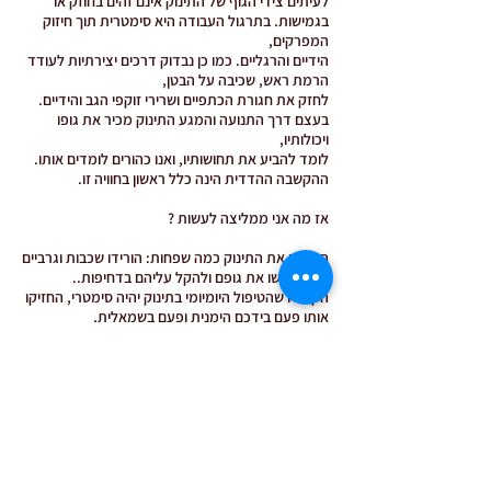
לעיתים צידי הגוף של התינוק אינם זהים בחוזק או
בגמישות. בתרגול העבודה היא סימטרית תוך חיזוק
המפרקים,
הידיים והרגליים. כמו כן נבדוק דרכים יצירתיות לעודד
הרמת ראש, שכיבה על הבטן,
לחזק את חגורת הכתפיים ושרירי זוקפי הגב והידיים.
בעצם דרך התנועה והמגע התינוק מכיר את גופו
ויכולותיו,
לומד להביע את תחושותיו, ואנו כהורים לומדים אותו.
ההקשבה ההדדית הינה כלל ראשון בחוויה זו.
אז מה אני ממליצה לעשות ?
הלבישו את התינוק כמה שפחות: הורידו שכבות וגרביים
כדי שיחושו את גופם ולהקל עליהם בדחיפות..
הקפידו שהטיפול היומיומי בתינוק יהיה סימטרי, החזיקו
אותו פעם בידכם הימנית ופעם בשמאלית,
השכיבו אותם בכל פעם על צד אחר.
תינוק המתקשה לשכב על הבטן- השכיבו על רגלכם כך
שגופו נוטה מעט באלכסון, כך יקל לו להרים את ראשו.
להקשיב לשפת התינוקות - כך נוכל להבין את הצרכים
שלהם טוב יותר ולעזור להם וכל זאת במבט, בצליל
ובמגע.
תיהנו מתנועתיות לא רק לצורך הרגעה והרדמה - אלא
גם להנאה משותפת.