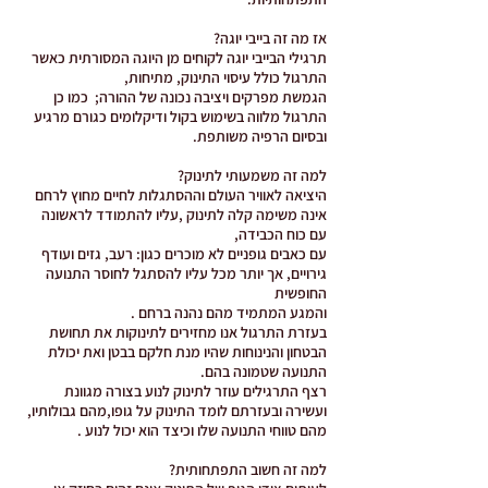
אז מה זה בייבי יוגה?
תרגילי הבייבי יוגה לקוחים מן היוגה המסורתית כאשר
התרגול כולל עיסוי התינוק, מתיחות,
הגמשת מפרקים ויציבה נכונה של ההורה; כמו כן
התרגול מלווה בשימוש בקול ודיקלומים כגורם מרגיע
ובסיום הרפיה משותפת.
למה זה משמעותי לתינוק?
היציאה לאוויר העולם וההסתגלות לחיים מחוץ לרחם
אינה משימה קלה לתינוק ,עליו להתמודד לראשונה
עם כוח הכבידה,
עם כאבים גופניים לא מוכרים כגון: רעב, גזים ועודף
גירויים, אך יותר מכל עליו להסתגל לחוסר התנועה
החופשית
והמגע המתמיד מהם נהנה ברחם .
בעזרת התרגול אנו מחזירים לתינוקות את תחושת
הבטחון והנינוחות שהיו מנת חלקם בבטן ואת יכולת
התנועה שטמונה בהם.
רצף התרגילים עוזר לתינוק לנוע בצורה מגוונת
ועשירה ובעזרתם לומד התינוק על גופו,מהם גבולותיו,
מהם טווחי התנועה שלו וכיצד הוא יכול לנוע .
למה זה חשוב התפתחותית?