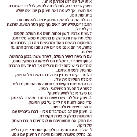
אותו יעד שמרגש ומרתק אותנו.
תינוק שכבר יודע לזחול ינסה להגיע לכל דבר שמגרה
את חושיו, אך לעומת זאת תינוק בן יומו אינו שולט
בתנועות גופו.
היכולת המוגבלת של התינוק יכולה להטעות את
המבוגרים,שלעתים רואים גוף קטן חסר תנועה, שרוצה
רק לאכול,
לעשות צרכיו ולישון ופחות חווים את העולם הקסום
מלא תחושות ורגש שקיים בתינוקות ממש מלידתם.
התינוקות רגישים מאוד ומרגישים מה נכון עבורם ומה
פחות, אך הם אינם מכירים את גופם ומרחב התנועה
שלהם.
עם היציאה לאויר העולם, לאחר ששהו בבטן בתחושת
עיטוף ושחרור, נתקלים הם לראשונה במשקל גופם,
לומדים כי יש להם ידיים ורגליים אך לא יודעים בהכרח
מה ניתן לעשות איתם...
כלומר - קיים פער בין היכולת הרגשית של התינוק
ליכולת הפיזיולוגית שלו.
הורה המפתח תקשורת בתנועה עם התינוק מצליח
לגשר על הפער הפיזיולוגי - רגשי.
אז כיצד אוכל לסייע לתינוק?
1.תינוק יכול להרגיש כשאנו במתח - אפשרו לעצמכן
מדי פעם להניח את ידיכן על בטן התינוק,
לחוש בנשימותיו ולהרפות..
2. תינוק שם לב כשמדברים אליו - דברו ג'יבריש עם
התינוקות כחלק מיצירת תקשורת,
אם תחקו את תנועותיהם או קולותיהם תיצרו משחק
של חיקוי.
3. שלבו מגע ותנועה בחלקי גוף שונים: ידיים, רגליים,
גב; כחלק משגרת היומיום והיכרות התינוק עם גופו.